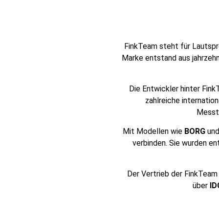
FinkTeam steht für Lautspr
Marke entstand aus jahrzehn
Die Entwickler hinter Fin
zahlreiche internati
Messte
Mit Modellen wie
BORG
un
verbinden. Sie wurden en
Der Vertrieb der FinkTeam 
über
ID