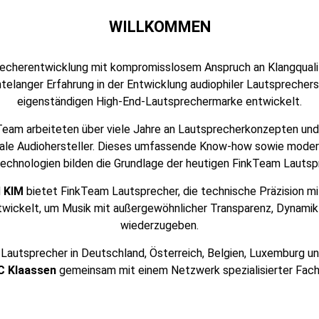
WILLKOMMEN
echerentwicklung mit kompromisslosem Anspruch an Klangqualit
telanger Erfahrung in der Entwicklung audiophiler Lautsprechers
eigenständigen High-End-Lautsprechermarke entwickelt.
kTeam arbeiteten über viele Jahre an Lautsprecherkonzepten un
onale Audiohersteller. Dieses umfassende Know-how sowie moder
chnologien bilden die Grundlage der heutigen FinkTeam Lautsp
d
KIM
bietet FinkTeam Lautsprecher, die technische Präzision mit
twickelt, um Musik mit außergewöhnlicher Transparenz, Dynamik
wiederzugeben.
Lautsprecher in Deutschland, Österreich, Belgien, Luxemburg u
C Klaassen
gemeinsam mit einem Netzwerk spezialisierter Fach